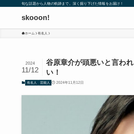
旬な話題から人物の軌跡まで。深く掘り下げた情報をお届け！
skooon!
ホーム
有名人
谷原章介が頭悪いと言われ
2024
11/12
い！
2024年11月12日
有名人
芸能人