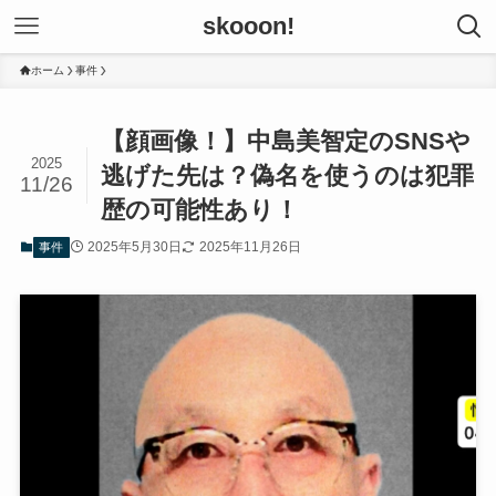
skooon!
ホーム
事件
【顔画像！】中島美智定のSNSや
2025
逃げた先は？偽名を使うのは犯罪
11/26
歴の可能性あり！
2025年5月30日
2025年11月26日
事件