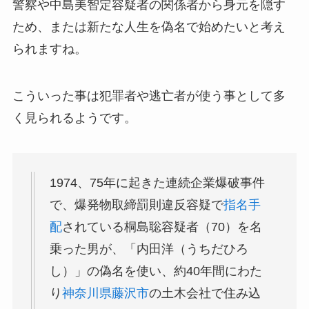
警察や中島美智定容疑者の関係者から身元を隠す
ため、または新たな人生を偽名で始めたいと考え
られますね。
こういった事は犯罪者や逃亡者が使う事として多
く見られるようです。
1974、75年に起きた連続企業爆破事件
で、爆発物取締罰則違反容疑で
指名手
配
されている桐島聡容疑者（70）を名
乗った男が、「内田洋（うちだひろ
し）」の偽名を使い、約40年間にわた
り
神奈川県
藤沢市
の土木会社で住み込