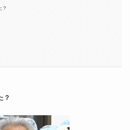
た？
た？