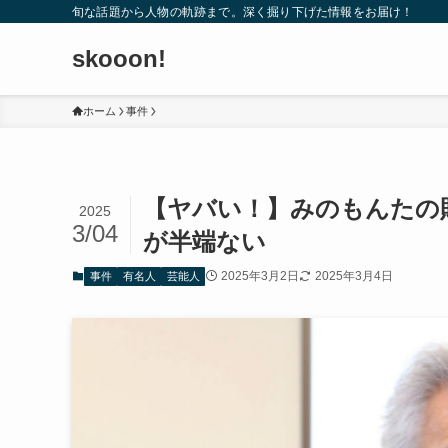
旬な話題から人物の軌跡まで。深く掘り下げた情報をお届け！
skooon!
ホーム
事件
【ヤバい！】みのもんたの
2025
3/04
が半端ない
2025年3月2日
2025年3月4日
事件
有名人
芸能人