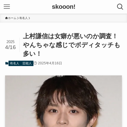
skooon!
ホーム
有名人
上村謙信は女癖が悪いのか調査！
2025
やんちゃな感じでボディタッチも
4/16
多い！
2025年4月16日
有名人
芸能人