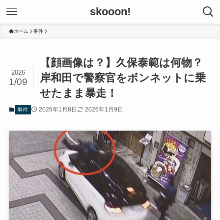
skooon!
ホーム
事件
【顔画像は？】久保泰範は何物？
2026
岸和田で警察官をボンネットに乗
1/09
せたまま暴走！
2026年1月8日
2026年1月9日
事件