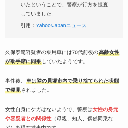
いたということで、警察が行方を捜査
していました。
引用：
Yahoo!Japanニュース
久保泰範容疑者の乗用車には70代前後の
高齢女性
が助手席に同乗
していたようです。
事件後、
車は隣の貝塚市内で乗り捨てられた状態
で発見
されました。
女性自身にケガはないようで、警察は
女性の身元
や容疑者との関係性
（母親、知人、偶然同乗な
ど）を現在捜査中です。