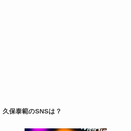
久保泰範のSNSは？