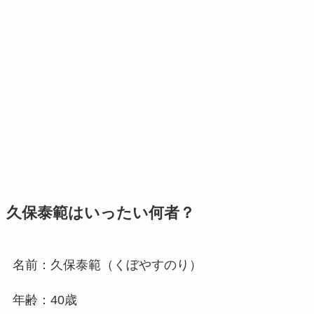
久保泰範はいったい何者？
名前：久保泰範（くぼやすのり）
年齢：40歳