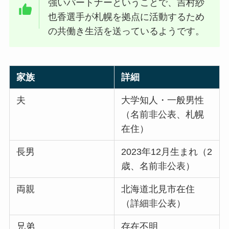
強いパートナーということで、吉村紗
也香選手が札幌を拠点に活動するため
の共働き生活を送っているようです。
家族
詳細
夫
大学知人・一般男性
（名前非公表、札幌
在住）​
長男
2023年12月生まれ（2
歳、名前非公表）
両親
北海道北見市在住
（詳細非公表）​
兄弟
存在不明​