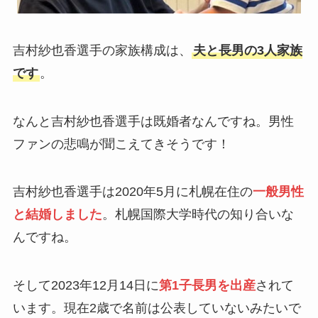
吉村紗也香選手の家族構成は、
夫と長男の3人家族
です
。
なんと吉村紗也香選手は既婚者なんですね。男性
ファンの悲鳴が聞こえてきそうです！
吉村紗也香選手は2020年5月に札幌在住の
一般男性
と結婚しました
。札幌国際大学時代の知り合いな
んですね。
そして2023年12月14日に
第1子長男を出産
されて
います。現在2歳で名前は公表していないみたいで