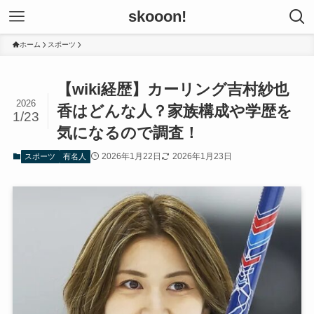
skooon!
ホーム
スポーツ
【wiki経歴】カーリング吉村紗也
2026
香はどんな人？家族構成や学歴を
1/23
気になるので調査！
2026年1月22日
2026年1月23日
スポーツ
有名人