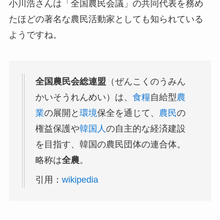
小川浩さんは「全国農民会議」の共同代表を務め
たほどの著名な農民活動家としても知られている
ようですね。
全国農民会総連盟
（ぜんこくのうみん
かいそうれんめい）は、
食糧
自給型
農
業
の展開と
環境
保全を通じて、
農民
の
権益保護や
韓国人
の自主的な経済建設
を目指す、韓国の農民団体の連合体。
略称は
全農
。
引用：
wikipedia