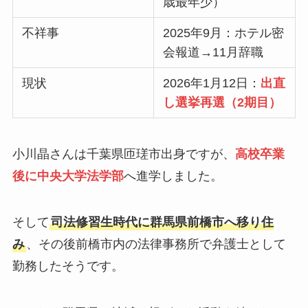
歳最年少）
不祥事
2025年9月：ホテル密
会報道→11月辞職
現状
2026年1月12日：
出直
し選挙再選（2期目）
小川晶さんは千葉県匝瑳市出身ですが、
高校卒業
後に中央大学法学部
へ進学しました。
そして
司法修習生時代に群馬県前橋市へ移り住
み
、その後前橋市内の法律事務所で弁護士として
勤務したそうです。