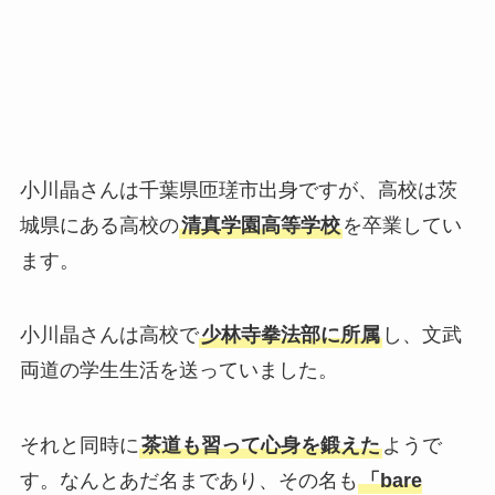
小川晶さんは千葉県匝瑳市出身ですが、高校は茨
城県にある高校の
清真学園高等学校
を卒業してい
ます。
小川晶さんは高校で
少林寺拳法部に所属
し、文武
両道の学生生活を送っていました。​
それと同時に
茶道も習って心身を鍛えた
ようで
す。なんとあだ名まであり、その名も
「bare