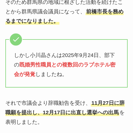
そのため群馬県の地域に根ざした活動を続けたこ
とから群馬県議会議員になって、
前橋市長を務め
るまでになりました。
しかし小川晶さんは2025年9月24日、部下
の
既婚男性職員との複数回のラブホテル密
会が発覚
しましたね。
それで市議会より辞職勧告を受け、
11月27日に辞
職願を提出し、12月17日に出直し選挙への出馬
を
表明しました。