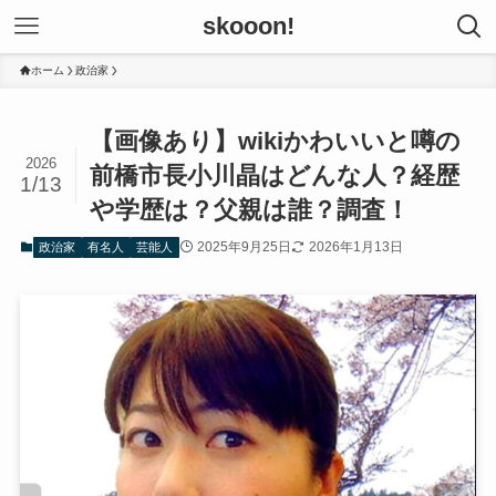
skooon!
ホーム
政治家
【画像あり】wikiかわいいと噂の
2026
前橋市長小川晶はどんな人？経歴
1/13
や学歴は？父親は誰？調査！
2025年9月25日
2026年1月13日
政治家
有名人
芸能人